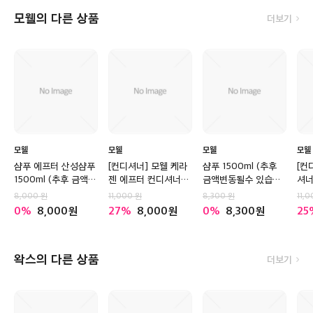
모웰의 다른 상품
더보기
모웰
모웰
모웰
모웰
샴푸 에프터 산성샴푸
[컨디셔너] 모웰 케라
샴푸 1500ml (추후
[컨
1500ml (추후 금액변
젠 에프터 컨디셔너
금액변동될수 있습니
셔너
동될수 있습니다)
1500ml
다)
8,000
11,000
8,300
11,
0
8,000
27
8,000
0
8,300
25
왁스의 다른 상품
더보기