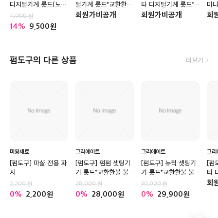
디지털기계 롯드(노
털기계 롯드*교환환불
타 디지털기계 롯드*
미니
랑) *교환환불불가*
불가*
교환환불 불가*
롯
회원가비공개
회원가비공개
회
11,000
14
9,500
펌도구의 다른 상품
더보기
미용재료
그리에이트
그리에이트
그리
[펌도구] 마샬 전용 파
[펌도구] 펌펌 셋팅기
[펌도구] 뉴퀵 셋팅기
[펌
지
기 롯드*교환환불 불
기 롯드*교환환불 불
타 
가*
가*
교환
회
2,200
28,000
30,000
0
2,200
0
28,000
0
29,900