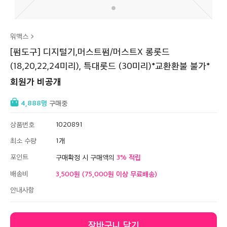
워맥스
[펌도구] 디지털기,머스트펌/머스트X 롱롯드
(18,20,22,24미리), 특대롯드 (30미리)*교환환불 불가*
회원가 비공개
4,888
구매중
상품번호
1020891
최소 수량
1
포인트
3
구매확정 시 구매액의
배송비
3,500원 (75,000원 이상 무료배송)
안내사항
장바구니 담기