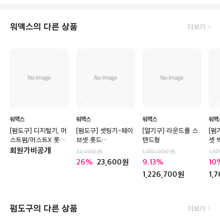
워맥스의 다른 상품
더보기
워맥스
워맥스
워맥스
워맥
[펌도구] 디지털기, 머
[펌도구] 셋팅기-웨이
[열기구] 라운드롤 스
[펌
스트펌/머스트X 롯드
브셋 롯드
탠드형
셋 
(10,12,14,16,18,20,22,24,26
(14,16,18,20,22,24,26,30
회원가비공개
32,000
1,350,000
1,9
미리)*교환환불 불가*
미리)*교환환불불가*
26
23,600
9.13
10
1,226,700
1,
펌도구의 다른 상품
더보기