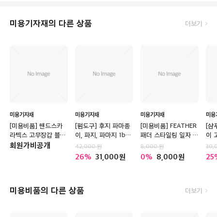
미용기자재의 다른 상품
더보기
미용기자재
미용기자재
미용기자재
미용
[미용비품] 핸드스카
[펌도구] 후지 파마종
[미용비품] FEATHER
[샴
라텍스 고무장갑 블랙
이, 파지, 파마지 1box
패더 스타일링 일자 레
이 
10쌍(좌,우 구별없음/
(500매*20팩
자날 10날입
회원가비공개
42,000
8,000
30,
긴 손목/선호도1위)
=10000장)
26
31,000
0
8,000
25
미용비품의 다른 상품
더보기