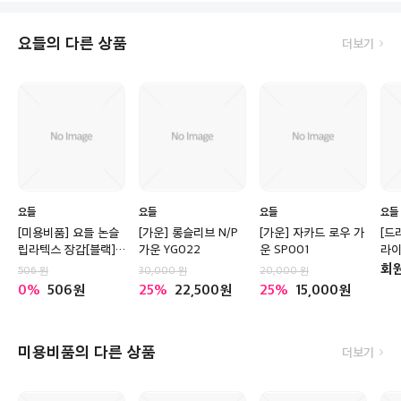
요들의 다른 상품
더보기
요들
요들
요들
요들
[미용비품] 요들 논슬
[가운] 롱슬리브 N/P
[가운] 자카드 로우 가
[드
립라텍스 장갑[블랙]
가운 YG022
운 SP001
라이
(S,M,L)
40
회
506
30,000
20,000
0
506
25
22,500
25
15,000
미용비품의 다른 상품
더보기