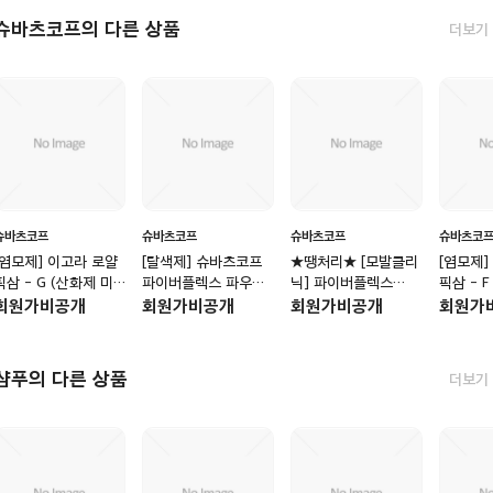
슈바츠코프의 다른 상품
더보기
슈바츠코프
슈바츠코프
슈바츠코프
슈바츠코
[염모제] 이고라 로얄
[탈색제] 슈바츠코프
★땡처리★ [모발클리
[염모제]
픽삼 - G (산화제 미
파이버플렉스 파우더
닉] 파이버플렉스
픽삼 - 
지급)
블리치 450g
No.0 본드프라이머
급)
회원가비공개
회원가비공개
회원가비공개
회원가
PPT 500ml
샴푸의 다른 상품
더보기