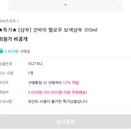
슈바츠코프
★특가★ [샴푸] 굿바이 옐로우 보색샴푸 310ml
회원가 비공개
3,835
구매중
상품번호
1027182
최소 수량
1
포인트
12
구매확정 시 구매액의
배송비
3,000원 (50,000원 이상 무료배송)
안내사항
포인트 사용이 불가한 특가상품입니다.
일시품절