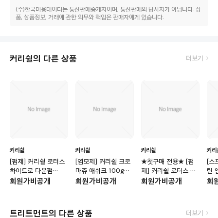
(주)한국미용데이터는 통신판매중개자이며, 통신판매의 당사자가 아닙니다. 상
품, 상품정보, 거래에 관한 의무와 책임은 판매자에게 있습니다.
커리쉴의 다른 상품
더보기
커리쉴
커리쉴
커리쉴
커리
[펌제] 커리쉴 로터스
[염모제] 커리쉴 크로
★첫구매 전용★ [펌
[스
하이드로 다운펌
마쥬 애쉬크 100g
제] 커리쉴 로터스 하
틴 
400ml
(10튜브 당 산화제 지
이드로 다운펌
홀드
회원가비공개
회원가비공개
회원가비공개
회
원)
400ml
트) 
트리트먼트의 다른 상품
더보기