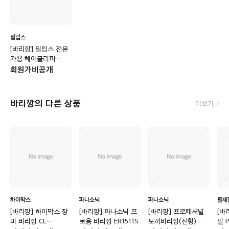
필립스
[바리깡] 필립스 전문
가용 헤어클리퍼
HC5630/15
회원가비공개
바리깡의 다른 상품
더보기
하이막스
파나소닉
파나소닉
필제
[바리깡] 하이막스 장
[바리깡] 파나소닉 프
[바리깡] 프로페셔널
[바리
미 바리깡 CL-
로용 바리깡 ER1511S
토끼바리깡(신형)
필 