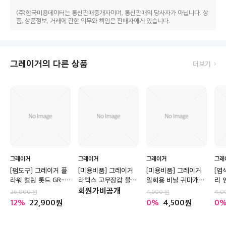
(주)한국미용데이터는 통신판매중개자이며, 통신판매의 당사자가 아닙니다. 상
품, 상품정보, 거래에 관한 의무와 책임은 판매자에게 있습니다.
그레이거의 다른 상품
더보기
그레이거
그레이거
그레이거
그레
[펌도구] 그레이거 플
[미용비품] 그레이거
[미용비품] 그레이거
[염
라워 컬링 롯드 GR-
라텍스 고무장갑 블랙
일회용 비닐 귀마개
리 
R10 (100개입)
10켤레
100매입
회원가비공개
26,000
4,500
4,0
12
22,900
0
4,500
0