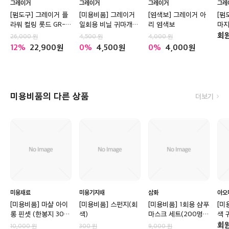
그레이거
그레이거
그레이거
그레
[펌도구] 그레이거 플
[미용비품] 그레이거
[염색보] 그레이거 아
[펌
라워 컬링 롯드 GR-
일회용 비닐 귀마개
리 염색보
마지
R10 (100개입)
100매입
1,
회
26,000
4,500
4,000
12
22,900
0
4,500
0
4,000
미용비품의 다른 상품
더보기
미용재료
미용기자재
삼화
아오
[미용비품] 마샬 아이
[미용비품] 스펀지(회
[미용비품] 1회용 샴푸
[미
롱 핀셋 (한봉지 30
색)
마스크 세트(200명
색 
개)
분)
명분
회
10,000
300
9,000