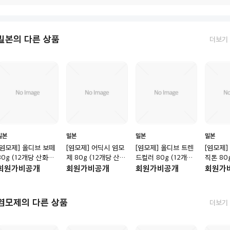
밀본의 다른 상품
더보기
밀본
밀본
밀본
밀본
[염모제] 올디브 보떼
[염모제] 어딕시 염모
[염모제] 올디브 트렌
[염모제]
80g (12개당 산화제
제 80g (12개당 산화
드컬러 80g (12개당
직톤 80
포함)
제 포함)
산화제 포함)
화제 포함
회원가비공개
회원가비공개
회원가비공개
회원가
염모제의 다른 상품
더보기