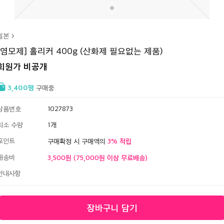
밀본
[염모제] 홀리커 400g (산화제 필요없는 제품)
회원가 비공개
3,400
구매중
상품번호
1027873
최소 수량
1
포인트
3
구매확정 시 구매액의
배송비
3,500원 (75,000원 이상 무료배송)
안내사항
장바구니 담기