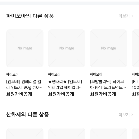
파이모아의 다른 상품
더보기
파이모아
파이모아
파이모아
파이
[염모제] 임페리얼 컬
★땡처리★ [염모제]
[모발클리닉] 파이모
[P
러 염모제 90g (10개
임페리얼 헤어컬러
아 PPT 트리트먼트
10
주문시 산화제 6% 증
90g (10개당 대용량
1000g
회원가비공개
회원가비공개
회원가비공개
회
정)
산화제 지원)
산화제의 다른 상품
더보기