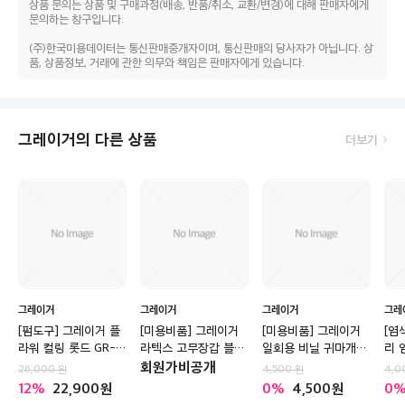
상품 문의는 상품 및 구매과정(배송, 반품/취소, 교환/변경)에 대해 판매자에게
문의하는 창구입니다.
(주)한국미용데이터는 통신판매중개자이며, 통신판매의 당사자가 아닙니다. 상
품, 상품정보, 거래에 관한 의무와 책임은 판매자에게 있습니다.
그레이거의 다른 상품
더보기
그레이거
그레이거
그레이거
그레
[펌도구] 그레이거 플
[미용비품] 그레이거
[미용비품] 그레이거
[염
라워 컬링 롯드 GR-
라텍스 고무장갑 블랙
일회용 비닐 귀마개
리 
R10 (100개입)
10켤레
100매입
회원가비공개
26,000
4,500
4,0
12
22,900
0
4,500
0