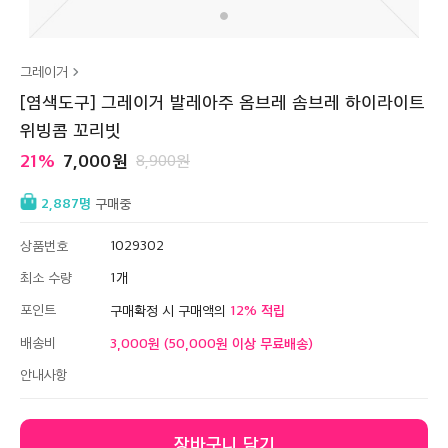
그레이거
[염색도구] 그레이거 발레아주 옴브레 솜브레 하이라이트
위빙콤 꼬리빗
21
7,000
8,900
2,887
구매중
상품번호
1029302
최소 수량
1
포인트
12
구매확정 시 구매액의
배송비
3,000원 (50,000원 이상 무료배송)
안내사항
장바구니 담기