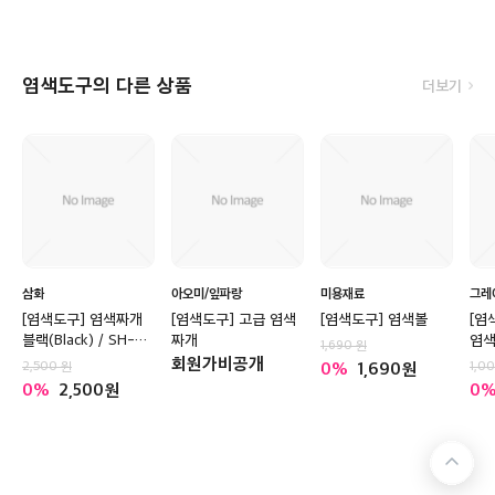
염색도구의 다른 상품
더보기
삼화
아오미/잎파랑
미용재료
그레
[염색도구] 염색짜개
[염색도구] 고급 염색
[염색도구] 염색볼
[염
블랙(Black) / SH-
짜개
염색
1,690
Y050
회원가비공개
2,500
0
1,690
1,0
0
2,500
0