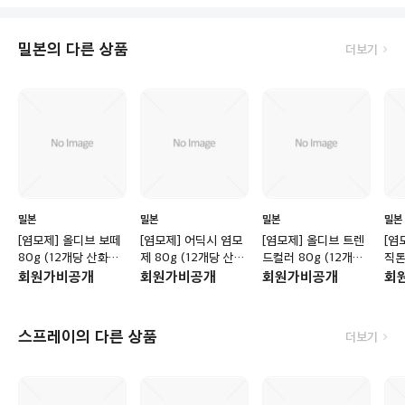
밀본의 다른 상품
더보기
밀본
밀본
밀본
밀본
[염모제] 올디브 보떼
[염모제] 어딕시 염모
[염모제] 올디브 트렌
[염
80g (12개당 산화제
제 80g (12개당 산화
드컬러 80g (12개당
직톤
포함)
제 포함)
산화제 포함)
화제
회원가비공개
회원가비공개
회원가비공개
회
스프레이의 다른 상품
더보기