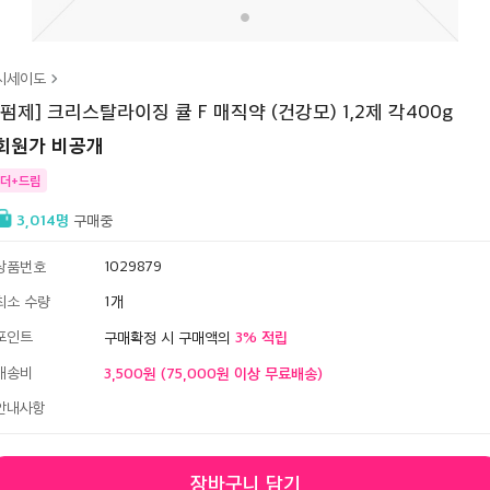
시세이도
[펌제] 크리스탈라이징 큘 F 매직약 (건강모) 1,2제 각400g
회원가 비공개
더+드림
3,014
구매중
상품번호
1029879
최소 수량
1
포인트
3
구매확정 시 구매액의
배송비
3,500원 (75,000원 이상 무료배송)
안내사항
장바구니 담기