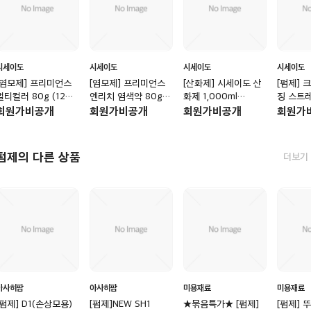
시세이도
시세이도
시세이도
시세이도
[염모제] 프리미언스
[염모제] 프리미언스
[산화제] 시세이도 산
[펌제]
멀티컬러 80g (12개
엔리치 염색약 80g
화제 1,000ml
징 스트
당 6% 산화제 포함)
(30%gray, 12개당
(6%/3%)
H (건강모
회원가비공개
회원가비공개
회원가비공개
회원가
6% 산화제 포함)
400g
펌제의 다른 상품
더보기
아사히팜
아사히팜
미용재료
미용재료
[펌제] D1(손상모용)
[펌제]NEW SH1
★묶음특가★ [펌제]
[펌제] 