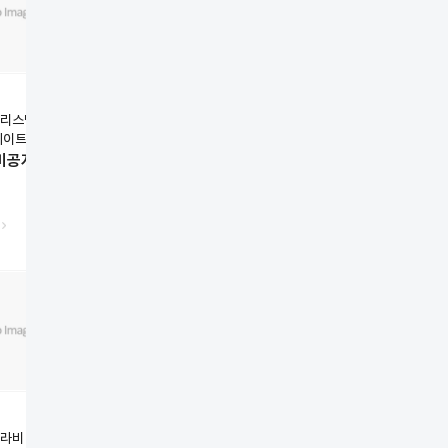
시세이도
시세이도
시세이도
 크리스탈라이
[펌제] 크리스탈라이
[염모제] 프리미언스
[염모제] 프리미
레이트 매직약
징 스트레이트 매직약
멀티컬러 80g (산화
엔리치 염색약 8
) 1,2제 각
N (손상모) 1,2제
제 불포함)
(30%gray, 산
비공개
회원가비공개
회원가비공개
회원가비공개
400g
포함)
미용재료
미용재료
밀본
뚜라비 치오
[펌제] 이루미 멀티펌
[펌제] 라뜨네 열펌제
[펌제] 네오리시