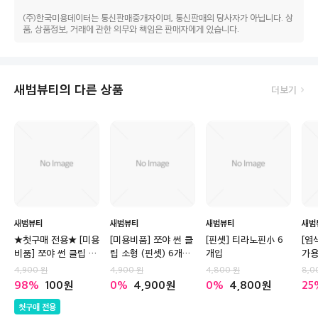
(주)한국미용데이터는 통신판매중개자이며, 통신판매의 당사자가 아닙니다. 상
품, 상품정보, 거래에 관한 의무와 책임은 판매자에게 있습니다.
새범뷰티의 다른 상품
더보기
새범뷰티
새범뷰티
새범뷰티
새범
★첫구매 전용★ [미용
[미용비품] 쪼야 썬 클
[핀셋] 티라노핀小 6
[염
비품] 쪼야 썬 클립 소
립 소형 (핀셋) 6개입
개입
가용
형 (핀셋) 6개입 (색상
(색상랜덤)
개
4,900
4,900
4,800
8,0
랜덤)
98
100
0
4,900
0
4,800
25
첫구매 전용