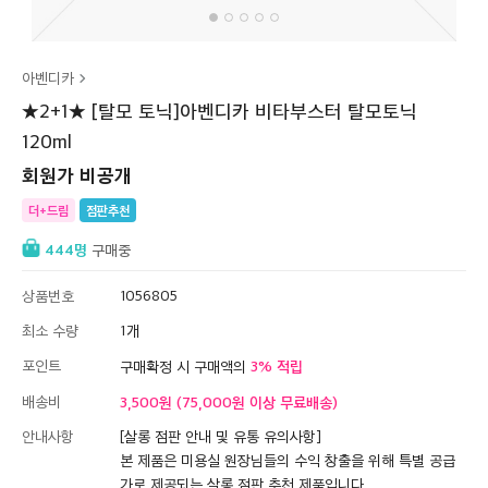
아벤디카
★2+1★ [탈모 토닉]아벤디카 비타부스터 탈모토닉
120ml
회원가 비공개
더+드림
점판추천
444
구매중
상품번호
1056805
최소 수량
1
포인트
3
구매확정 시 구매액의
배송비
3,500원 (75,000원 이상 무료배송)
안내사항
[살롱 점판 안내 및 유통 유의사항]
본 제품은 미용실 원장님들의 수익 창출을 위해 특별 공급
가로 제공되는 살롱 점판 추천 제품입니다.