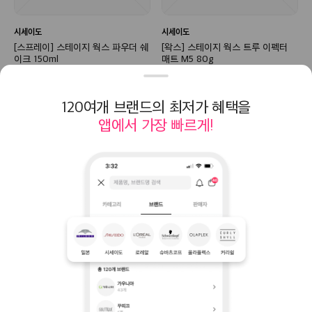
시세이도
시세이도
[스프레이] 스테이지 웍스 파우더 쉐
[왁스] 스테이지 웍스 트루 이펙터
이크 150ml
매트 M5 80g
회원가비공개
회원가비공개
일시품절
120여개 브랜드의 최저가 혜택을
앱에서 가장 빠르게!
통신판매중개자 정보
개인
이용약관
(주) 한국미용데이터
제휴
대표 이창열
통신판매업신고 제2026-서울동작-0567호
사업자등록번호 131-86-51942
서울 동작구 동작대로 13, 8층