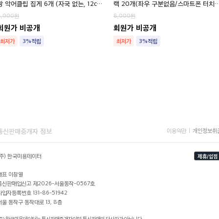
광 악어클립 집게 6개 (자국 없는, 12cm
랙 20개(좌우 구분없음/스마트폰 터치
대형)
가능)
8,000
8,000
회원가 비공개
회원가 비공개
최저가
3%적립
최저가
3%적립
통신판매중개자 정보
개인정보취
이용약관
(주) 한국미용데이터
제휴/입점
대표 이창열
통신판매업신고 제2026-서울동작-0567호
사업자등록번호 131-86-51942
서울 동작구 동작대로 13, 8층
(주) 한국미용데이터는 통신판매중개자이며, 통신판매의 당사자가 아닙니다.