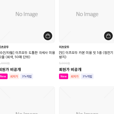
이츠모두
이츠모두
[수건/타월] 이츠모두 도톰한 극세사 미용
[빗] 이츠모두 카본 미용 빗 5종 (정전기
타올 (회색, 50매 단위)
방지)
2,000
5,000
회원가 비공개
회원가 비공개
New
최저가
3%적립
New
최저가
3%적립