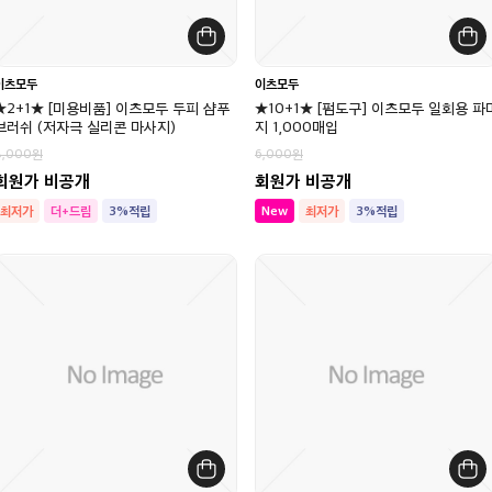
이츠모두
이츠모두
★2+1★ [미용비품] 이츠모두 두피 샴푸
★10+1★ [펌도구] 이츠모두 일회용 파
브러쉬 (저자극 실리콘 마사지)
지 1,000매입
8,000
6,000
회원가 비공개
회원가 비공개
최저가
더+드림
3%적립
New
최저가
3%적립