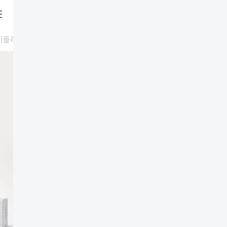
미
플러스에어
랭킹
신상품
이벤트