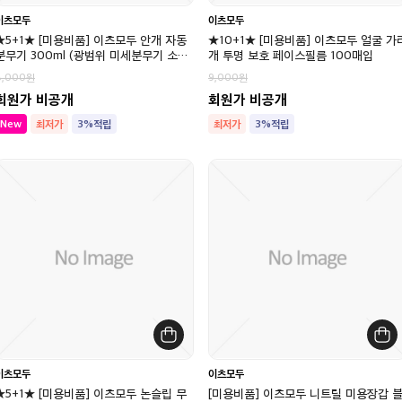
이츠모두
이츠모두
★5+1★ [미용비품] 이츠모두 안개 자동
★10+1★ [미용비품] 이츠모두 얼굴 가
분무기 300ml (광범위 미세분무기 소독
개 투명 보호 페이스필름 100매입
약/탈취제)
8,000
9,000
회원가 비공개
회원가 비공개
New
최저가
3%적립
최저가
3%적립
이츠모두
이츠모두
★5+1★ [미용비품] 이츠모두 논슬립 무
[미용비품] 이츠모두 니트릴 미용장갑 