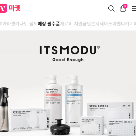
0
카나토 펌제
매장 필수품
재료비 지원금
밀본
시세이도
아벤디카
데
뷰카마켓